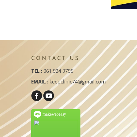
C O N T A C T U S
TEL :
061 924 9795
EMAIL :
keepclinic74@gmail.com
makewebeasy