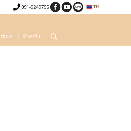
091-9249795
TH
ดต่อเรา
รักษาสิว